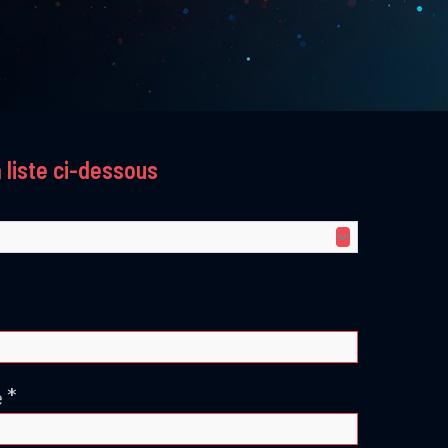
 liste ci-dessous
*
e